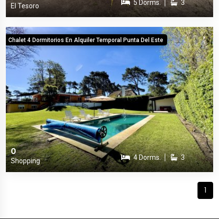
5 Dorms.
3
El Tesoro
Chalet 4 Dormitorios En Alquiler Temporal Punta Del Este
0
4 Dorms.
3
Shopping
1