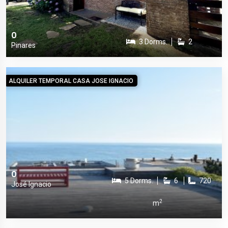
0
3 Dorms.
2
Pinares
ALQUILER TEMPORAL CASA JOSE IGNACIO
0
5 Dorms.
6
720
José Ignacio
2
m