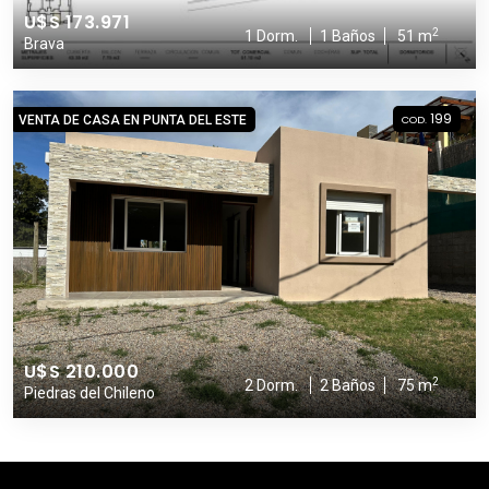
U$S 173.971
2
1 Dorm.
1 Baños
51 m
Brava
199
VENTA DE CASA EN PUNTA DEL ESTE
COD.
U$S 210.000
2
2 Dorm.
2 Baños
75 m
Piedras del Chileno