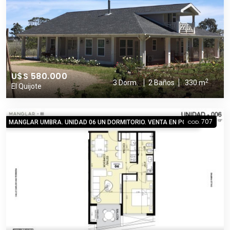
U$S 580.000
2
3 Dorm.
2 Baños
330 m
El Quijote
707
MANGLAR UMBRA. UNIDAD 06 UN DORMITORIO. VENTA EN POZO
COD.