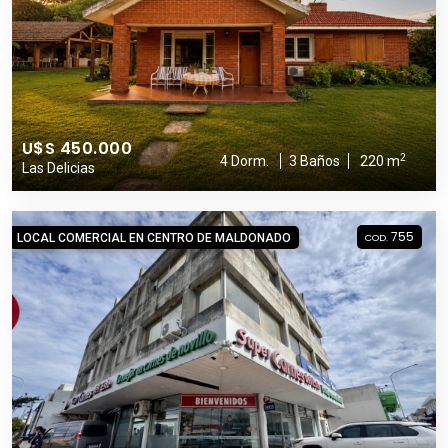
U$S 450.000
2
4 Dorm.
3 Baños
220 m
Las Delicias
755
LOCAL COMERCIAL EN CENTRO DE MALDONADO
COD.