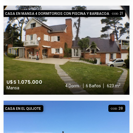
21
CASA EN MANSA 4 DORMITORIOS CON PISCINA Y BARBACOA
COD.
U$S 1.075.000
2
4 Dorm.
6 Baños
623 m
Mansa
28
CASA EN EL QUIJOTE
COD.