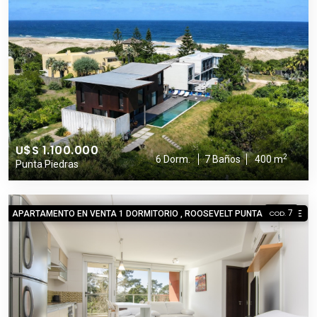
U$S 1.100.000
2
6 Dorm.
7 Baños
400 m
Punta Piedras
7
APARTAMENTO EN VENTA 1 DORMITORIO , ROOSEVELT PUNTA DEL ESTE
COD.