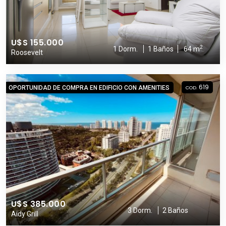
U$S 155.000
2
1 Dorm.
1 Baños
64 m
Roosevelt
619
OPORTUNIDAD DE COMPRA EN EDIFICIO CON AMENITIES
COD.
U$S 385.000
3 Dorm.
2 Baños
Aidy Grill