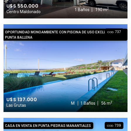
U$S 550.000
2
1 Baños
190 m
Centro Maldonado
737
OPORTUNIDAD MONOAMBIENTE CON PISCINA DE USO EXCLUSIVO EN
COD.
PUNTA BALLENA
U$S 137.000
2
M
1 Baños
56 m
Las Grutas
739
CASA EN VENTA EN PUNTA PIEDRAS MANANTIALES
COD.